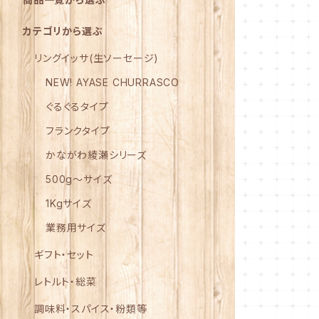
カテゴリから選ぶ
リングイッサ(生ソーセージ)
NEW! AYASE CHURRASCO
ぐるぐるタイプ
フランクタイプ
かながわ綾瀬シリーズ
500g～サイズ
1Kgサイズ
業務用サイズ
ギフト・セット
レトルト・総菜
調味料・スパイス・粉類等