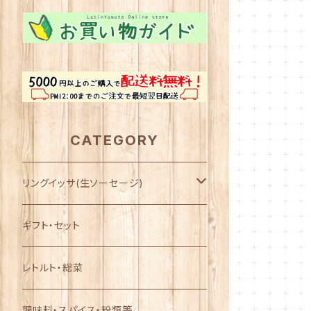
CATEGORY
リングイッサ(生ソーセージ)
NEW! AYASE CHURRASCO
ギフト・セット
ぐるぐるタイプ
レトルト・総菜
フランクタイプ
調味料・スパイス・粉類等