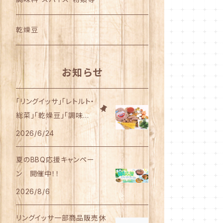
かながわ綾瀬シリーズ
乾燥豆
500g～サイズ
お知らせ
1Kgサイズ
「リングイッサ」「レトルト・
総菜」「乾燥豆」「調味料・
業務用サイズ
スパイス・粉類」と送料の
2026/6/24
価格改定のお知らせ
夏のBBQ応援キャンペー
ン 開催中！！
2026/8/6
リングイッサ一部商品販売休