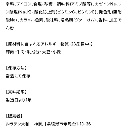
辛料、ブイヨン、食塩、砂糖／調味料(アミノ酸等)、カゼインNa、リ
ン酸塩(Na、K)、酸化防止剤(ビタミンC、ビタミンE)、発色剤(亜硝
酸Na)、カラメル色素、酸味料、増粘剤(グァーガム)、香料、加工で
ん粉
【原材料に含まれるアレルギー物質-28品目中-】
豚肉・牛肉・乳成分・大豆・小麦
【保存方法】
常温にて保存
【賞味期限】
製造日より1年
【販売者】
㈱ラテン大和 神奈川県綾瀬市寺尾台1-13-36