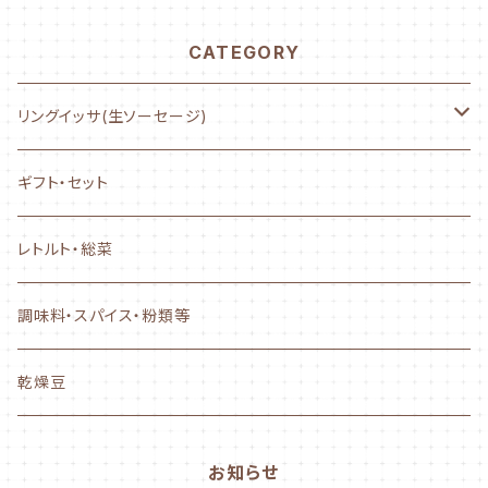
CATEGORY
リングイッサ(生ソーセージ)
NEW! AYASE CHURRASCO
ギフト・セット
ぐるぐるタイプ
レトルト・総菜
フランクタイプ
調味料・スパイス・粉類等
かながわ綾瀬シリーズ
乾燥豆
500g～サイズ
お知らせ