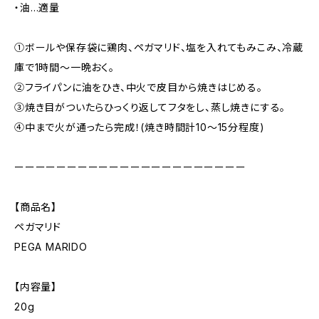
・油…適量
①ボールや保存袋に鶏肉、ペガマリド、塩を入れてもみこみ、冷蔵
庫で1時間～一晩おく。
②フライパンに油をひき、中火で皮目から焼きはじめる。
③焼き目がついたらひっくり返してフタをし、蒸し焼きにする。
④中まで火が通ったら完成！(焼き時間計10～15分程度)
ーーーーーーーーーーーーーーーーーーーーーー
【商品名】
ペガマリド
PEGA MARIDO
【内容量】
20g