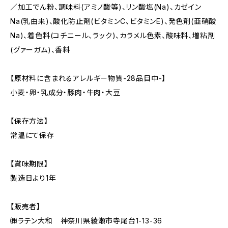
／加工でん粉、調味料(アミノ酸等)、リン酸塩(Na)、カゼイン
Na(乳由来)、酸化防止剤(ビタミンC、ビタミンE)、発色剤(亜硝酸
Na)、着色料(コチニール、ラック)、カラメル色素、酸味料、増粘剤
(グァーガム)、香料
【原材料に含まれるアレルギー物質-28品目中-】
小麦・卵・乳成分・豚肉・牛肉・大豆
【保存方法】
常温にて保存
【賞味期限】
製造日より1年
【販売者】
㈱ラテン大和 神奈川県綾瀬市寺尾台1-13-36