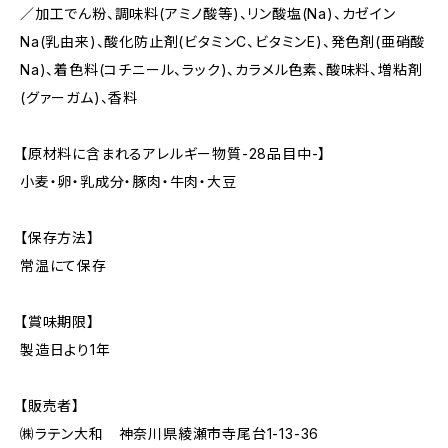
／加工でん粉、調味料(アミノ酸等)、リン酸塩(Na)、カゼイン
Na(乳由来)、酸化防止剤(ビタミンC、ビタミンE)、発色剤(亜硝酸
Na)、着色料(コチニール、ラック)、カラメル色素、酸味料、増粘剤
(グァーガム)、香料
【原材料に含まれるアレルギー物質-28品目中-】
小麦・卵・乳成分・豚肉・牛肉・大豆
【保存方法】
常温にて保存
【賞味期限】
製造日より1年
【販売者】
㈱ラテン大和 神奈川県綾瀬市寺尾台1-13-36